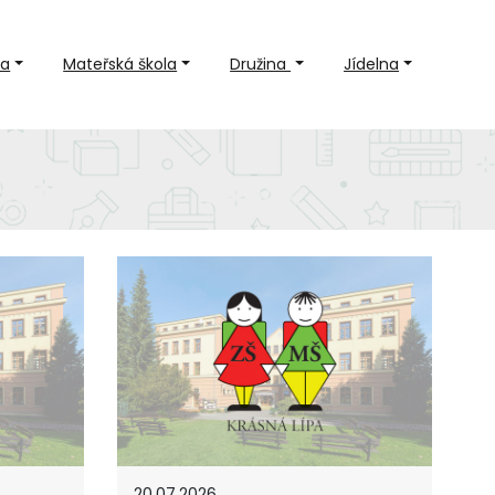
la
Mateřská škola
Družina
Jídelna
20.07.2026