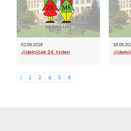
02.06.2026
26.05.20
Jídelníček 24. týden
Jídelní
1
2
3
4
5
6