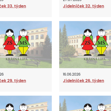
ček 33. týden
Jídelníček 32. týden
26
16.06.2026
ček 29. týden
Jídelníček 26. týden