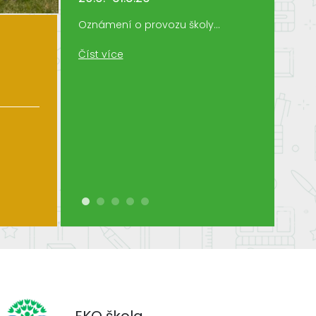
Ředitelské v
Oznámení o provozu školy...
Číst více
Číst více