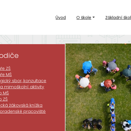
Úvod
O škole
Základní ško
rodiče
ře ZŠ
áře MŠ
ický sbor, konzultace
 a mimoškolní aktivity
o MŠ
o ZŠ
nická žákovská knížka
poradenské pracoviště
Krásné Vánoce a
nový rok 2026