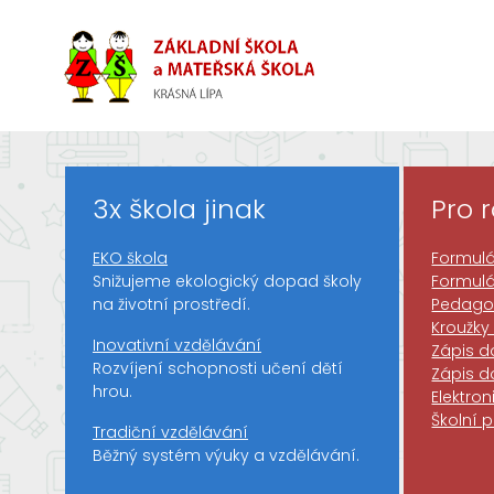
Chameleoni se maskují změnou barev.
3x škola jinak
Pro 
EKO škola
Formulá
Snižujeme ekologický dopad školy
Formul
na životní prostředí.
Pedagog
Kroužky
Inovativní vzdělávání
Zápis d
Rozvíjení schopnosti učení dětí
Zápis d
hrou.
Elektro
Školní 
Tradiční vzdělávání
Běžný systém výuky a vzdělávání.