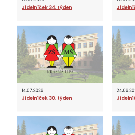
Jídelníček 34. týden
Jídelní
14.07.2026
24.06.20
Jídelníček 30. týden
Jídelní