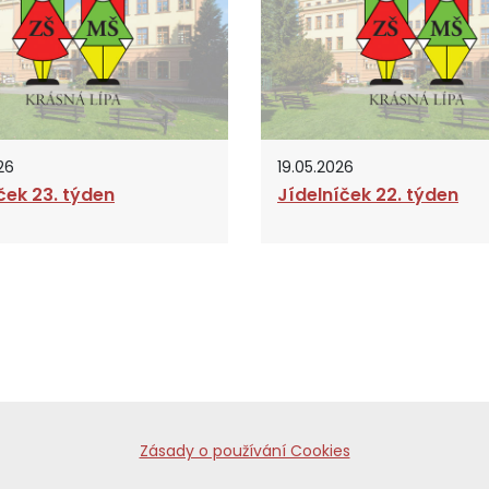
26
19.05.2026
ček 23. týden
Jídelníček 22. týden
Zásady o používání Cookies