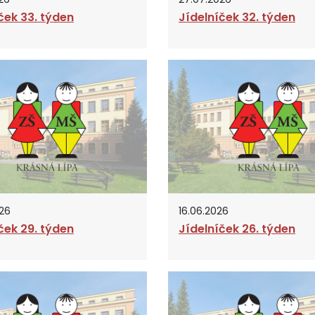
ček 33. týden
Jídelníček 32. týden
26
16.06.2026
ček 29. týden
Jídelníček 26. týden