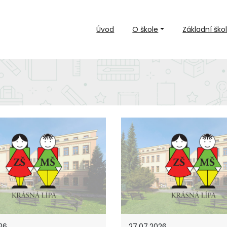
Úvod
O škole
Základní ško
26
27.07.2026