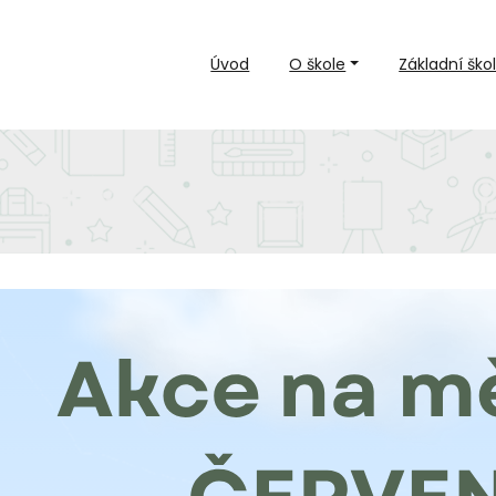
Úvod
O škole
Základní ško