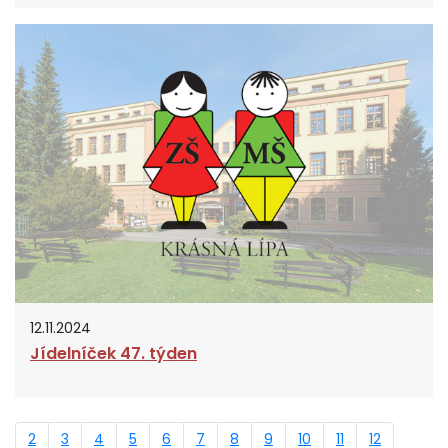
12.11.2024
Jídelníček 47. týden
2
3
4
5
6
7
8
9
10
11
12