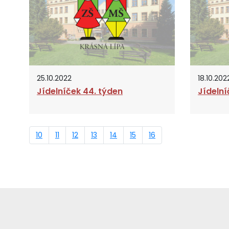
25.10.2022
18.10.202
Jídelníček 44. týden
Jídelní
10
11
12
13
14
15
16