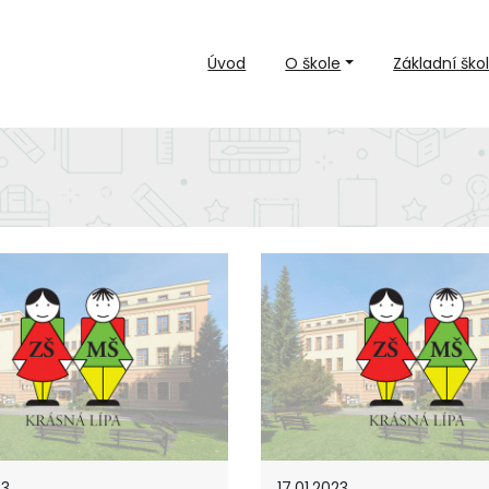
Úvod
O škole
Základní ško
23
17.01.2023