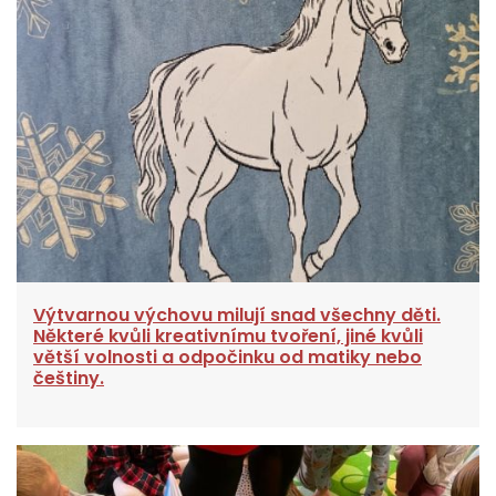
Výtvarnou výchovu milují snad všechny děti.
Některé kvůli kreativnímu tvoření, jiné kvůli
větší volnosti a odpočinku od matiky nebo
češtiny.