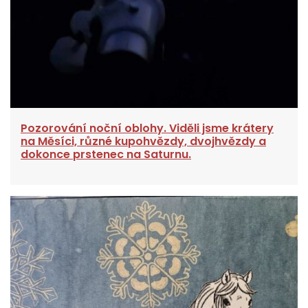
Pozorování noční oblohy. Viděli jsme krátery
na Měsíci, různé kupohvězdy, dvojhvězdy a
dokonce prstenec na Saturnu.