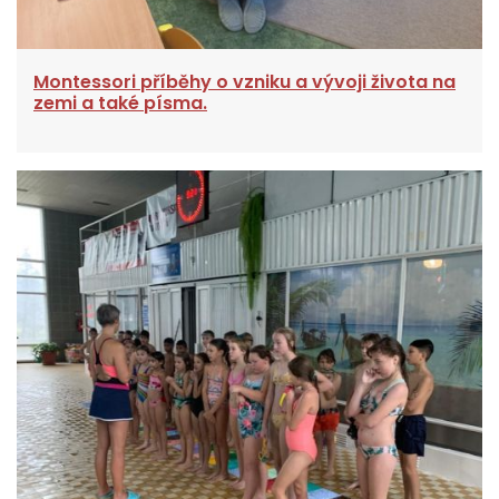
Montessori příběhy o vzniku a vývoji života na
zemi a také písma.