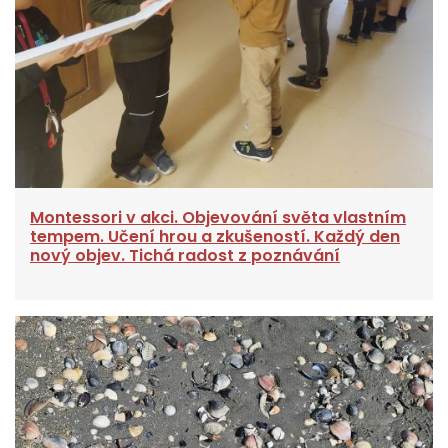
Montessori v akci. Objevování světa vlastním
tempem. Učení hrou a zkušeností. Každý den
nový objev. Tichá radost z poznávání