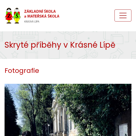
Skryté příběhy v Krásné Lípě
Fotografie