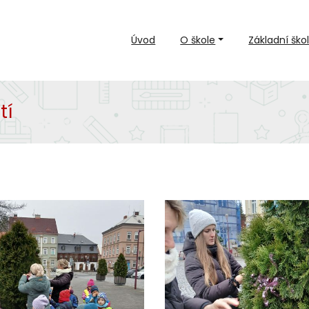
Úvod
O škole
Základní ško
tí